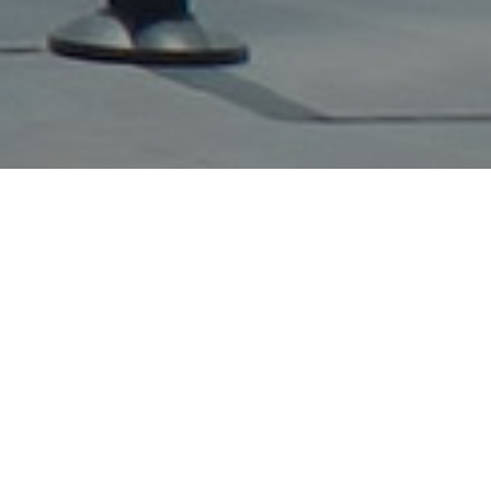
Proyectos
>
Arquitectura Industrial
>
CPD BBVA