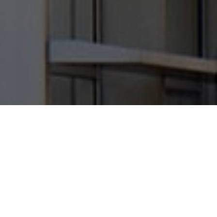
Proyectos
>
Oficinas
>
NATEA
EL PATIO COMO ESENCIA DEL
PROYECTO
La solución para este parque empresarial de cuatro edificios de
oficinas, situado en Madrid, responde a dos premisas: un espacio
de trabajo que garantice una habitabilidad óptima y un
aprovechamiento máximo de la edificabilidad permitida. La solución
adoptada se basa en la repetición de dos elementos (edificio y patio)